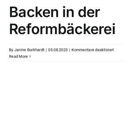
2
Backen in der
Reformbäckerei
für
By
Janine Burkhardt
|
05.08.2023
|
Kommentare deaktiviert
Backen
Read More
in
der
Reformbäck