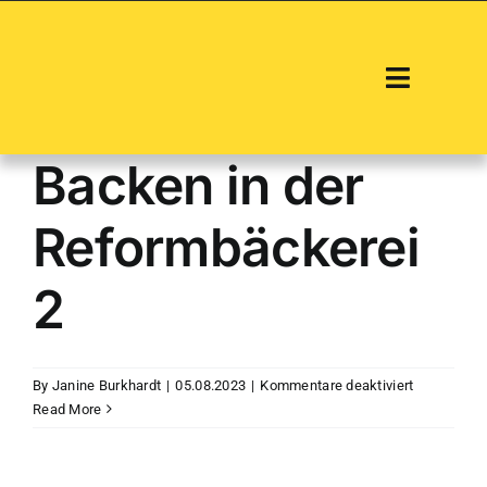
Skip
to
content
Toggle
Navigati
Anlässe und Kurse
Backen in der
Brockenstube
Reformbäckerei
Fahrbarer Holzbacko
2
Webstube
Über uns
für
By
Janine Burkhardt
|
05.08.2023
|
Kommentare deaktiviert
Backen
Read More
Fotogalerie
in
der
Reformbäck
Mitglied werden