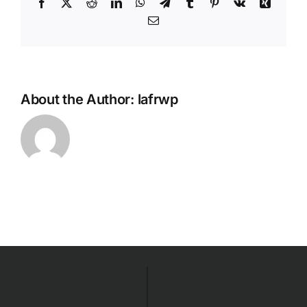
Facebook
X
Reddit
LinkedIn
WhatsApp
Telegram
Tumblr
Pinterest
Vk
Xing
Email
About the Author:
lafrwp