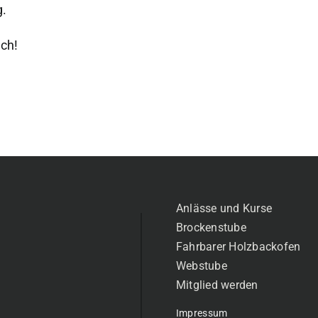
g.
ch!
Anlässe und Kurse
Brockenstube
Fahrbarer Holzbackofen
Webstube
Mitglied werden
Impressum