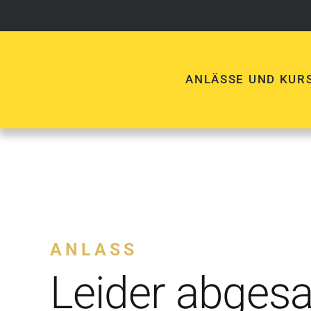
Skip
to
content
ANLÄSSE UND KUR
ANLASS
Leider abges