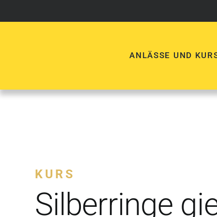
Skip
to
content
ANLÄSSE UND KUR
KURS
Silberringe gi