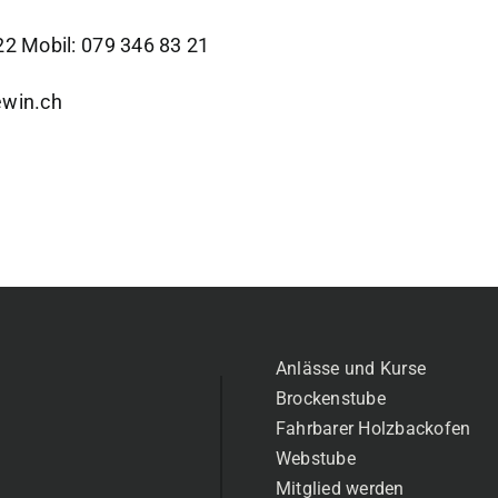
22 Mobil: 079 346 83 21
ewin.ch
Anlässe und Kurse
Brockenstube
Fahrbarer Holzbackofen
Webstube
Mitglied werden